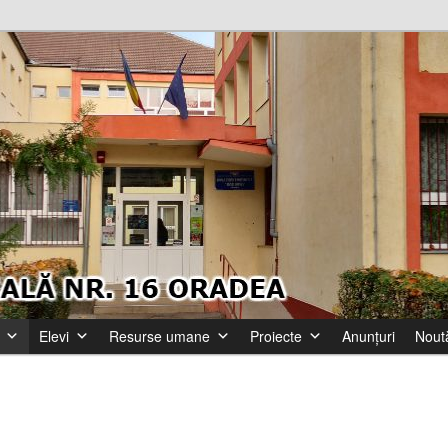
6 Oradea
ială Nr. 16 Oradea
Elevi
Resurse umane
Proiecte
Anunțuri
Noută