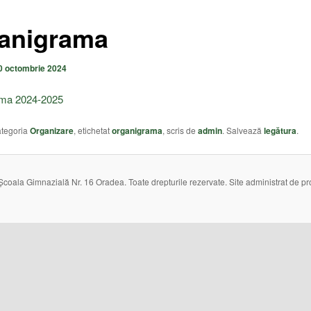
anigrama
0 octombrie 2024
ama 2024-2025
categoria
Organizare
, etichetat
organigrama
, scris de
admin
. Salvează
legătura
.
oala Gimnazială Nr. 16 Oradea. Toate drepturile rezervate. Site administrat de pro