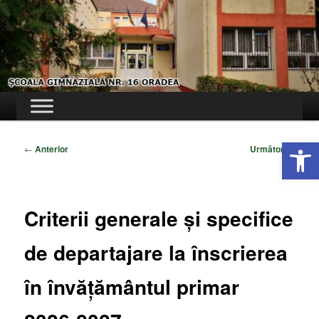
Sari
Site-ul Școlii Gimnaziale Nr. 16 Oradea
la
conținutul
principal
Școala Gimnazială Nr. 16 Oradea
Meniu
principal
Deschide ba
Navigare
←
Anterior
Următor
→
în
articole
Criterii generale și specifice
de departajare la înscrierea
în învățământul primar